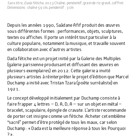
Sans titre, Dada fétiche
, 2013 Chaîne, pendentif, grain de riz gravé, coffret
Dimensions : chaîne 59 cm, pendentif : 3 cm
Depuis les années 1990, Saâdane Afif produit des œuvres
sous différentes formes : performances, objets, sculptures,
textes ou affiches. Il porte un intérêt tout particulier à la
culture populaire, notamment la musique, et travaille souvent
en collaboration avec d’autres artistes.
Dada fétiche est un projet initié par la Galerie des Multiples
(galerie parisienne produisant et diffusant des œuvres en
plusieurs exemplaires) en 2012. Cette galerie a invité
plusieurs artistes à réinterprêter le projet d’édition que Marcel
Duchamp a initié avec Tristan Tzara (poète surréaliste) en
1921.
Le concept développé initialement par Duchamp consiste à
faire frapper 4 lettres – D, A, D, A – sur un objet en métal –
bracelet, scapulaire, épingle de cravate. L’artiste recommande
de porter cet insigne comme un fétiche. Acheter cet emblème
“sacré” permet d’être protégé de tous les maux, car selon
Duchamp : « Dada est la meilleure réponse à tous les Pourquoi
? ».