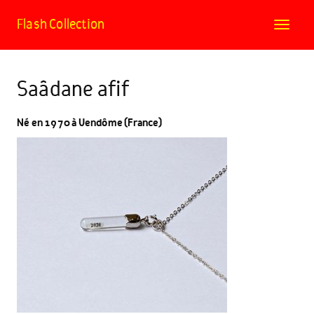
Flash Collection
Toggle
navigat
Saâdane afif
Né en 1970 à Vendôme (France)