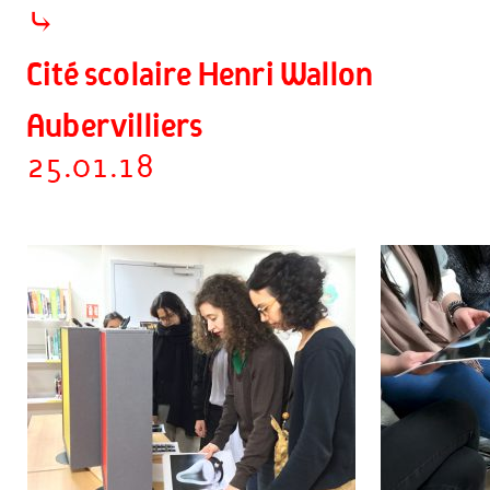
⤷
Cité scolaire Henri Wallon
Aubervilliers
25.01.18