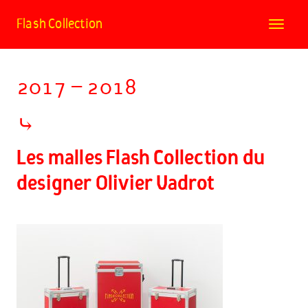
Flash Collection
Toggle
navigat
2017 – 2018
⤷
Les malles Flash Collection du
designer Olivier Vadrot