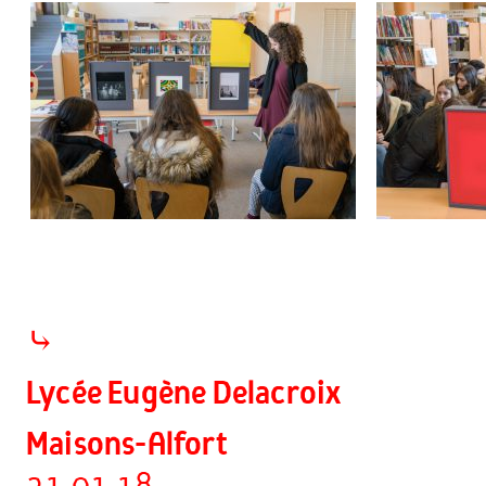
⤷
Lycée Eugène Delacroix
Maisons-Alfort
31.01.18