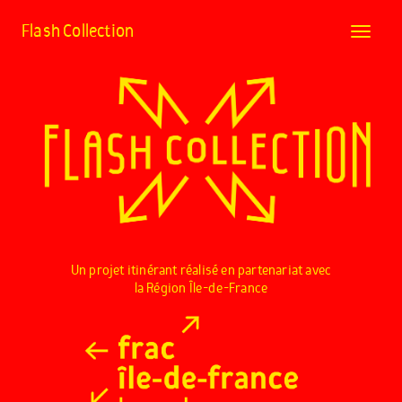
Flash Collection
Toggle
navigat
Un projet itinérant réalisé en partenariat avec
la Région Île-de-France