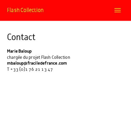
Flash Collection
Toggle
navigat
Contact
Marie Baloup
chargée du projet Flash Collection
mbaloup@fraciledefrance.com
T +33 (0)1 76 21 13 47