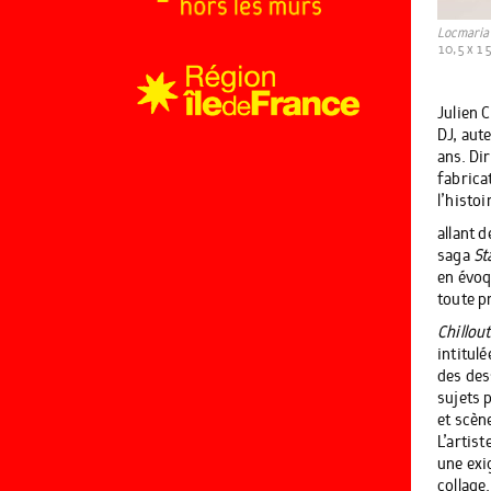
Locmaria
10,5 x 15
Julien 
DJ, aute
ans. Dir
fabrica
l’histoi
allant 
saga
St
en évoq
toute p
Chillout
intitulé
des des
sujets 
et scèn
L’artis
une exi
collage.