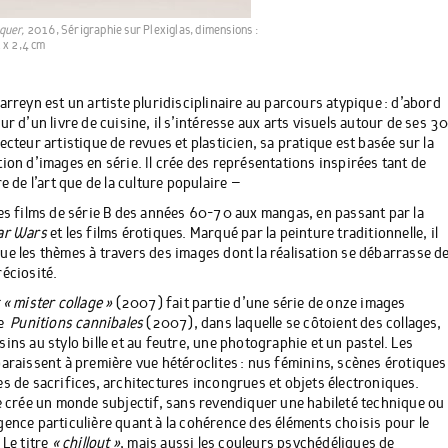
quer,
2016, Sérigraphie sur Plexiglas, dimensions :
 x 2,4 cm
Carreyn est un artiste pluridisciplinaire au parcours atypique : d’abord
ur d’un livre de cuisine, il s’intéresse aux arts visuels autour de ses 3
ecteur artistique de revues et plasticien, sa pratique est basée sur la
tion d’images en série. Il crée des représentations inspirées tant de
re de l’art que de la culture populaire –
des films de série B des années 60-70 aux mangas, en passant par la
ar Wars
et les films érotiques. Marqué par la peinture traditionnelle, il
ue les thèmes à travers des images dont la réalisation se débarrasse d
réciosité.
 « mister collage »
(2007) fait partie d’une série de onze images
e
Punitions cannibales
(2007), dans laquelle se côtoient des collages,
sins au stylo bille et au feutre, une photographie et un pastel. Les
paraissent à première vue hétéroclites : nus féminins, scènes érotiques
es de sacrifices, architectures incongrues et objets électroniques.
te crée un monde subjectif, sans revendiquer une habileté technique ou
gence particulière quant à la cohérence des éléments choisis pour le
 Le titre
« chillout »
, mais aussi les couleurs psychédéliques de