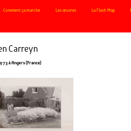
Comment ça marche
Les œuvres
La Flash Map
ien Carreyn
973 à Angers (France)