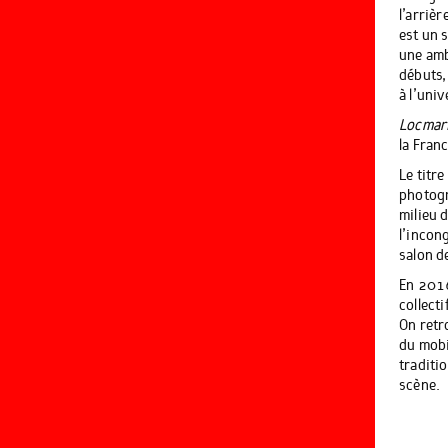
l’arrièr
est un 
une amb
débuts,
à l’uni
Locmar
la Fran
Le titre
photogr
milieu 
l’incon
salon d
En 2016
collect
On retr
du mobi
traditi
scène