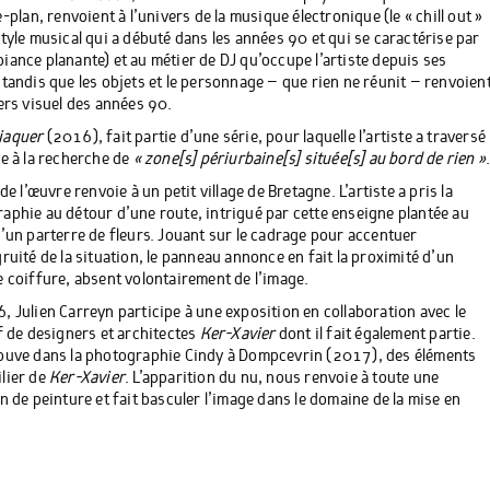
e-plan, renvoient à l’univers de la musique électronique (le « chill out »
style musical qui a débuté dans les années 90 et qui se caractérise par
iance planante) et au métier de DJ qu’occupe l’artiste depuis ses
 tandis que les objets et le personnage – que rien ne réunit – renvoien
vers visuel des années 90.
iaquer
(2016), fait partie d’une série, pour laquelle l’artiste a traversé
ce à la recherche de
« zone[s] périurbaine[s] située[s] au bord de rien »
 de l’œuvre renvoie à un petit village de Bretagne. L’artiste a pris la
aphie au détour d’une route, intrigué par cette enseigne plantée au
d’un parterre de fleurs. Jouant sur le cadrage pour accentuer
gruité de la situation, le panneau annonce en fait la proximité d’un
e coiffure, absent volontairement de l’image.
, Julien Carreyn participe à une exposition en collaboration avec le
if de designers et architectes
Ker-Xavier
dont il fait également partie.
ouve dans la photographie Cindy à Dompcevrin (2017), des éléments
lier de
Ker-Xavier
. L’apparition du nu, nous renvoie à toute une
on de peinture et fait basculer l’image dans le domaine de la mise en
.