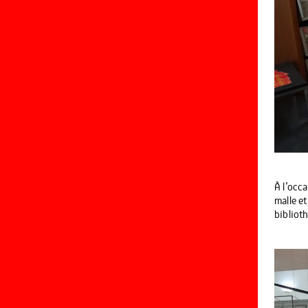
À l’occ
malle et
bibliot