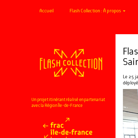
Accueil
Flash Collection : À propos
Flas
Sai
Le 25 ja
déployé
Un projet itinérant réalisé en partenariat
avec la Région Île-de-France