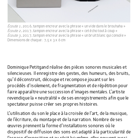
Écoute 1
, 2016, tampon encreur avec la phrase « un vide dans le brouhaha »
Écoute 2
, 2017, tampon encreur avec la phrase « cet écho tout à coup »
Écoute 3
, 2017, tampon encreur avec la phrase « un bruit blanc qui console »
Dimensions de chaque : 7,5 x 3 x 6 cm
Dominique Petitgand réalise des pièces sonores musicales et
silencieuses. Il enregistre des gestes, des humeurs, des bruits,
qu’il déconstruit, découpe et recompose jouant sur les
procédés d’isolement, de fragmentation et de répétition pour
faire apparaître une succession d’images mentales. L’artiste
revendique la « neutralité » de ses enregistrements afin que le
spectateur puisse créer ses propres histoires.
L’utilisation du son le place à la croisée de l’art, de la musique,
de l’écriture, du montage et de la narration. Nombre de ses
œuvres prennent la forme d’installations sonores où le
dispositif de diffusion des sons est adapté à la particularité de
l’espace d’exposition et au récit lui-même, elles peuvent aussi