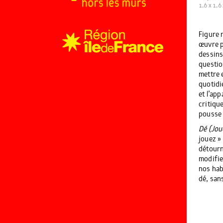
1,6 x 1,6
Figure 
œuvre p
dessins
questio
mettre 
quotidi
et l’ap
critique
pousse 
Dé (Jou
jouez » 
détourn
modifie 
nos habi
dé, sans