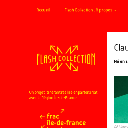
Accueil
Flash Collection : À propos
Cla
Né en 1
Un projet itinérant réalisé en partenariat
avec la Région Île-de-France
Dé (Joue 