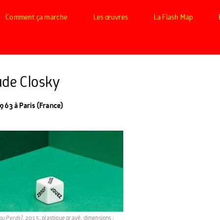
Comment ça marche
Les œuvres
La Flash Map
ude Closky
963 à Paris (France)
ou Perds),
2015, plastique gravé, dimensions :