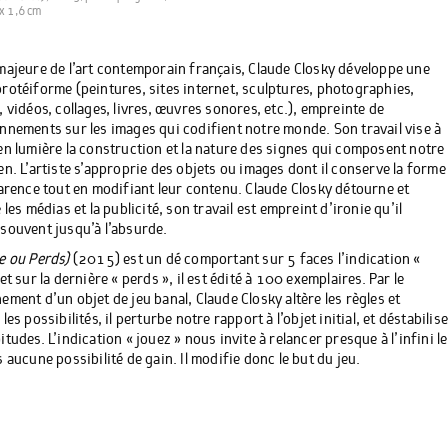
 x 1,6 cm
majeure de l’art contemporain français, Claude Closky développe une
rotéiforme (peintures, sites internet, sculptures, photographies,
, vidéos, collages, livres, œuvres sonores, etc.), empreinte de
nnements sur les images qui codifient notre monde. Son travail vise à
en lumière la construction et la nature des signes qui composent notre
en. L’artiste s’approprie des objets ou images dont il conserve la forme
parence tout en modifiant leur contenu. Claude Closky détourne et
 les médias et la publicité, son travail est empreint d’ironie qu’il
souvent jusqu’à l’absurde.
e ou Perds)
(2015) est un dé comportant sur 5 faces l’indication
«
et sur la dernière « perds », il est édité à 100 exemplaires.
Par le
ement d’un objet de jeu banal, Claude Closky altère les règles et
les possibilités, il perturbe notre rapport à l’objet initial, et déstabilis
tudes. L’indication « jouez » nous invite à relancer presque à l’infini le
 aucune possibilité de gain. Il modifie donc le but du jeu.