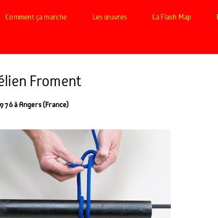
Comment ça marche
Les œuvres
La Flash Map
élien Froment
976 à Angers (France)