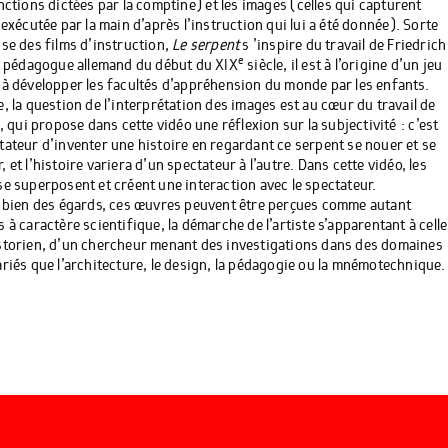
nctions dictées par la comptine ) et les images ( celles qui capturent
 exécutée par la main d’après l’instruction qui lui a été donnée ). Sorte
ise des films d’instruction,
Le serpent
s ’inspire du travail de Friedrich
e
: pédagogue allemand du début du
XIX
siècle, il est à l’origine d’un jeu
 à développer les facultés d’appréhension du monde par les enfants.
e, la question de l’interprétation des images est au cœur du travail de
e, qui propose dans cette vidéo une réflexion sur la subjectivité : c’est
tateur d’inventer une histoire en regardant ce serpent se nouer et se
 et l’histoire variera d’un spectateur à l’autre. Dans cette vidéo, les
se superposent et créent une interaction avec le spectateur.
à bien des égards, ces œuvres peuvent être perçues comme autant
s à caractère scientifique, la démarche de l’artiste
s’apparentant à celle
storien, d’un chercheur menant des investigations dans des domaines
ariés que l’architecture, le design, la pédagogie ou la mnémotechnique.