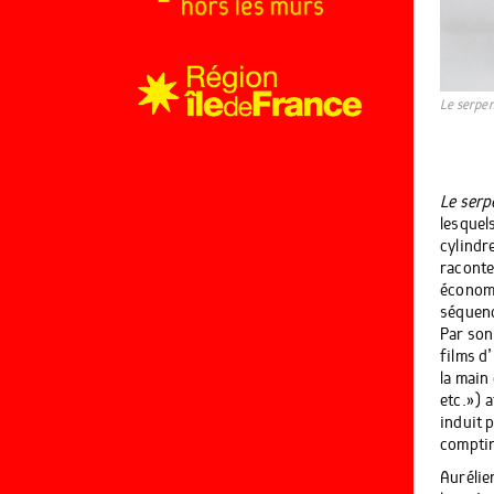
Le serpen
Le serp
lesquel
cylindr
raconte
économi
séquenc
Par son
films d
la main 
etc.» )
induit 
comptin
Aurélie