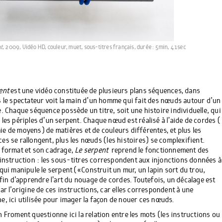
t
, 2009, Vidéo HD, couleur, muet, sous-titres français, durée : 5min, 41sec
ent
est une vidéo constituée de plusieurs plans séquences, dans
s le spectateur voit la main d’un homme qui fait des nœuds autour d’un
e. Chaque séquence possède un titre, soit une histoire individuelle, qui
 les périples d’un serpent. Chaque nœud est réalisé à l’aide de cordes (
e de moyens ) de matières et de couleurs différentes, et plus les
es se rallongent, plus les nœuds ( les histoires ) se complexifient.
 format et son cadrage,
Le serpent
reprend le fonctionnement des
’instruction : les sous - titres correspondent aux injonctions données à
qui manipule le serpent ( « Construit un mur, un lapin sort du trou,
 afin d’apprendre l’art du nouage de cordes. Toutefois, un décalage est
par l’origine de ces instructions, car elles correspondent à une
e, ici utilisée pour imager la façon de nouer ces nœuds.
n Froment questionne ici la relation entre les mots ( les instructions ou