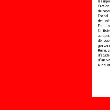
les injo
l’action
de repr
Fröbel 
destiné
En outr
l’artist
au spec
dénouer,
gestes 
Ainsi, 
d’étude
d’un hi
aussi v